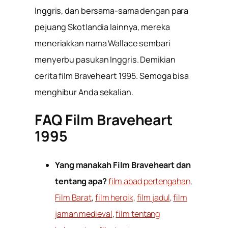
Inggris, dan bersama-sama dengan para
pejuang Skotlandia lainnya, mereka
meneriakkan nama Wallace sembari
menyerbu pasukan Inggris. Demikian
cerita film Braveheart 1995. Semoga bisa
menghibur Anda sekalian.
FAQ Film Braveheart
1995
Yang manakah Film Braveheart dan
tentang apa?
film abad pertengahan
,
Film Barat
,
film heroik
,
film jadul
,
film
jaman medieval
,
film tentang