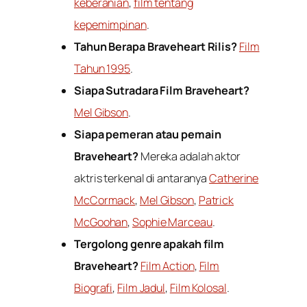
keberanian
,
film tentang
kepemimpinan
.
Tahun Berapa Braveheart Rilis?
Film
Tahun 1995
.
Siapa Sutradara Film Braveheart?
Mel Gibson
.
Siapa pemeran atau pemain
Braveheart?
Mereka adalah aktor
aktris terkenal di antaranya
Catherine
McCormack
,
Mel Gibson
,
Patrick
McGoohan
,
Sophie Marceau
.
Tergolong genre apakah film
Braveheart?
Film Action
,
Film
Biografi
,
Film Jadul
,
Film Kolosal
.