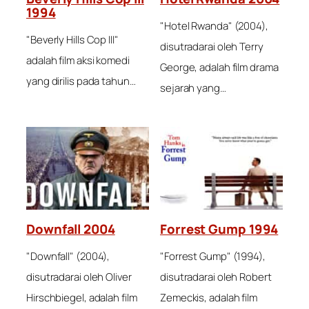
1994
"Hotel Rwanda" (2004),
"Beverly Hills Cop III"
disutradarai oleh Terry
adalah film aksi komedi
George, adalah film drama
yang dirilis pada tahun…
sejarah yang…
Downfall 2004
Forrest Gump 1994
"Downfall" (2004),
"Forrest Gump" (1994),
disutradarai oleh Oliver
disutradarai oleh Robert
Hirschbiegel, adalah film
Zemeckis, adalah film