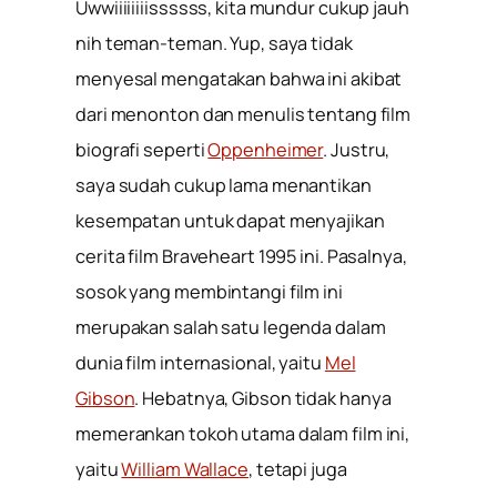
Uwwiiiiiiiissssss, kita mundur cukup jauh
nih teman-teman. Yup, saya tidak
menyesal mengatakan bahwa ini akibat
dari menonton dan menulis tentang film
biografi seperti
Oppenheimer
. Justru,
saya sudah cukup lama menantikan
kesempatan untuk dapat menyajikan
cerita film Braveheart 1995 ini. Pasalnya,
sosok yang membintangi film ini
merupakan salah satu legenda dalam
dunia film internasional, yaitu
Mel
Gibson
. Hebatnya, Gibson tidak hanya
memerankan tokoh utama dalam film ini,
yaitu
William Wallace
, tetapi juga