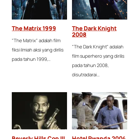
The Matrix 1999
The Dark Knight
2008
"The Matrix" adalah film
"The Dark Knight" adalah
fiksi ilmiah aksi yang dirilis
film superhero yang dirilis
pada tahun 1999,…
pada tahun 2008,
disutradarai…
Beverly Hills Cop III
Hotel Rwanda 2004