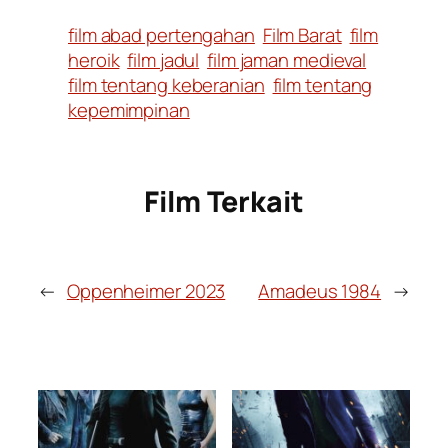
film abad pertengahan
Film Barat
film
heroik
film jadul
film jaman medieval
film tentang keberanian
film tentang
kepemimpinan
Film Terkait
←
Oppenheimer 2023
Amadeus 1984
→