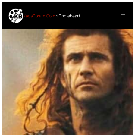
Lewati
ke
KacaBuram.Com
»
Braveheart
konten
Sinopsis Film
Braveheart 1995
Oleh
Masbo
25 Oktober 2023