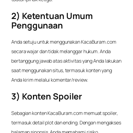
2) Ketentuan Umum
Penggunaan
Anda setuju untuk menggunakan KacaBuram.com
secara wajar dan tidak melanggar hukum. Anda
bertanggung jawab atas aktivitas yang Anda lakukan
saat menggunakan situs, termasuk konten yang
Anda kirim melalui komentar/review.
3) Konten Spoiler
Sebagian konten KacaBuram.com memuat spoiler,
termasuk detail plot dan ending. Dengan mengakses
halaman sinopsis, Anda memahami risiko