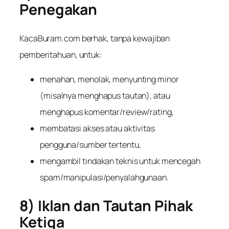
Penegakan
KacaBuram.com berhak, tanpa kewajiban
pemberitahuan, untuk:
menahan, menolak, menyunting minor
(misalnya menghapus tautan), atau
menghapus komentar/review/rating,
membatasi akses atau aktivitas
pengguna/sumber tertentu,
mengambil tindakan teknis untuk mencegah
spam/manipulasi/penyalahgunaan.
8) Iklan dan Tautan Pihak
Ketiga