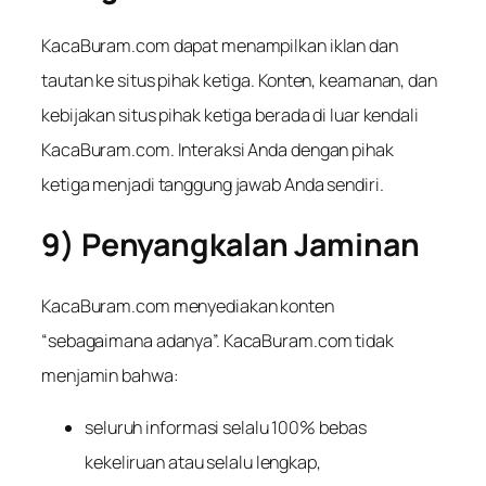
KacaBuram.com dapat menampilkan iklan dan
tautan ke situs pihak ketiga. Konten, keamanan, dan
kebijakan situs pihak ketiga berada di luar kendali
KacaBuram.com. Interaksi Anda dengan pihak
ketiga menjadi tanggung jawab Anda sendiri.
9) Penyangkalan Jaminan
KacaBuram.com menyediakan konten
“sebagaimana adanya”. KacaBuram.com tidak
menjamin bahwa:
seluruh informasi selalu 100% bebas
kekeliruan atau selalu lengkap,