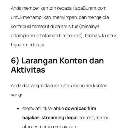
Anda memberikan izin kepada KacaBuram.com
untuk menampilkan, menyimpan, dan mengelola
kontribusi tersebut di dalam situs (misalnya
ditampilkan di halaman film terkait), termasuk untuk
tujuan moderasi.
6) Larangan Konten dan
Aktivitas
Anda dilarang melakukan atau mengirim konten
yang:
memuat link/arah ke
download film
bajakan
,
streaming ilegal
, torrent, mirror,
atau instruksi pembajakan,