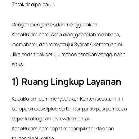
Terakhir diperbarui:
Dengan mengakses dan menggunakan
KacaBuram.com, Anda dianggap telah membaca,
memahami, dan menyetujui Syarat & Ketentuan ini.
Jika Anda tidak setuju, mohon hentikan penggunaan
situs.
1) Ruang Lingkup Layanan
KacaBuram.com menyediakan konten seputar film
berupa sinopsis/plot, serta fitur partisipasi pembaca
seperti rating dan review/komentar.
KacaBuram.com dapat menampilkan iklan dan
tautan pihak ketiga.