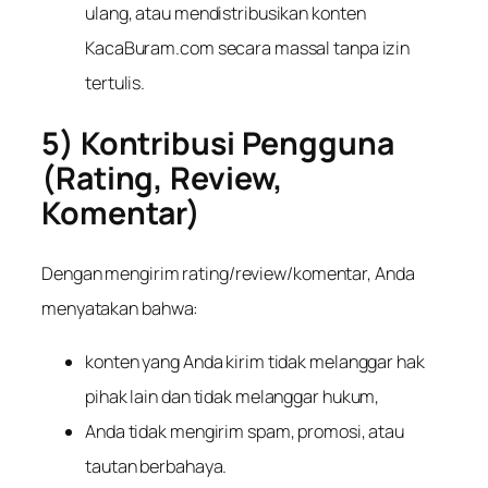
ulang, atau mendistribusikan konten
KacaBuram.com secara massal tanpa izin
tertulis.
5) Kontribusi Pengguna
(Rating, Review,
Komentar)
Dengan mengirim rating/review/komentar, Anda
menyatakan bahwa:
konten yang Anda kirim tidak melanggar hak
pihak lain dan tidak melanggar hukum,
Anda tidak mengirim spam, promosi, atau
tautan berbahaya.