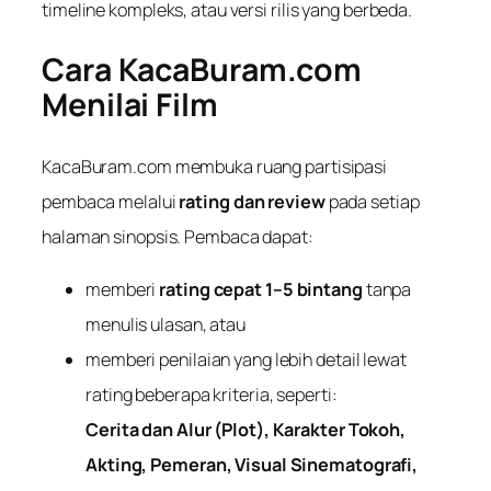
timeline kompleks, atau versi rilis yang berbeda.
Cara KacaBuram.com
Menilai Film
KacaBuram.com membuka ruang partisipasi
pembaca melalui
rating dan review
pada setiap
halaman sinopsis. Pembaca dapat:
memberi
rating cepat 1–5 bintang
tanpa
menulis ulasan, atau
memberi penilaian yang lebih detail lewat
rating beberapa kriteria, seperti:
Cerita dan Alur (Plot), Karakter Tokoh,
Akting, Pemeran, Visual Sinematografi,