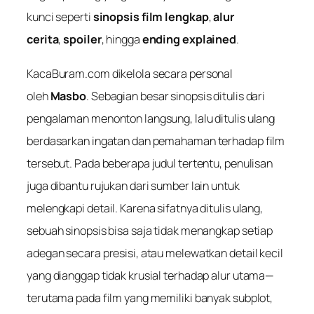
kunci seperti
sinopsis film lengkap
,
alur
cerita
,
spoiler
, hingga
ending explained
.
KacaBuram.com dikelola secara personal
oleh
Masbo
. Sebagian besar sinopsis ditulis dari
pengalaman menonton langsung, lalu ditulis ulang
berdasarkan ingatan dan pemahaman terhadap film
tersebut. Pada beberapa judul tertentu, penulisan
juga dibantu rujukan dari sumber lain untuk
melengkapi detail. Karena sifatnya ditulis ulang,
sebuah sinopsis bisa saja tidak menangkap setiap
adegan secara presisi, atau melewatkan detail kecil
yang dianggap tidak krusial terhadap alur utama—
terutama pada film yang memiliki banyak subplot,