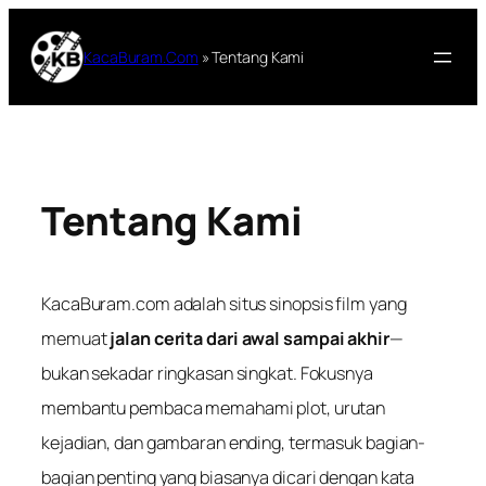
Lewati
ke
KacaBuram.Com
»
Tentang Kami
konten
Tentang Kami
KacaBuram.com adalah situs sinopsis film yang
memuat
jalan cerita dari awal sampai akhir
—
bukan sekadar ringkasan singkat. Fokusnya
membantu pembaca memahami plot, urutan
kejadian, dan gambaran ending, termasuk bagian-
bagian penting yang biasanya dicari dengan kata