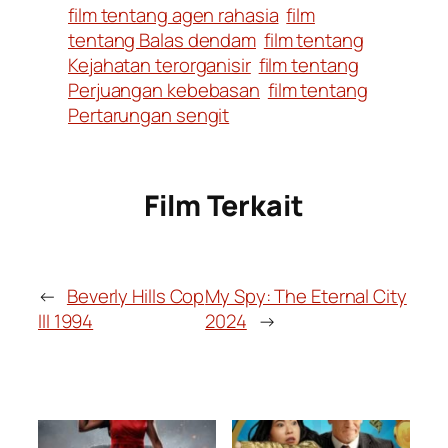
film tentang agen rahasia
film
tentang Balas dendam
film tentang
Kejahatan terorganisir
film tentang
Perjuangan kebebasan
film tentang
Pertarungan sengit
Film Terkait
←
Beverly Hills Cop
My Spy: The Eternal City
III 1994
2024
→