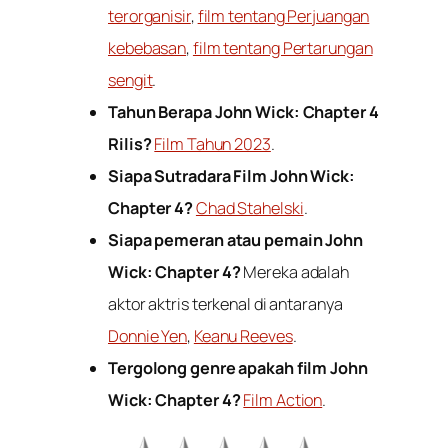
terorganisir
,
film tentang Perjuangan
kebebasan
,
film tentang Pertarungan
sengit
.
Tahun Berapa John Wick: Chapter 4
Rilis?
Film Tahun 2023
.
Siapa Sutradara Film John Wick:
Chapter 4?
Chad Stahelski
.
Siapa pemeran atau pemain John
Wick: Chapter 4?
Mereka adalah
aktor aktris terkenal di antaranya
Donnie Yen
,
Keanu Reeves
.
Tergolong genre apakah film John
Wick: Chapter 4?
Film Action
.