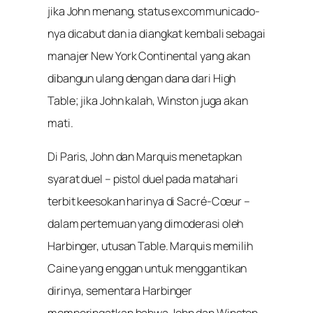
jika John menang, status excommunicado-
nya dicabut dan ia diangkat kembali sebagai
manajer New York Continental yang akan
dibangun ulang dengan dana dari High
Table; jika John kalah, Winston juga akan
mati.
Di Paris, John dan Marquis menetapkan
syarat duel – pistol duel pada matahari
terbit keesokan harinya di Sacré-Cœur –
dalam pertemuan yang dimoderasi oleh
Harbinger, utusan Table. Marquis memilih
Caine yang enggan untuk menggantikan
dirinya, sementara Harbinger
memperingatkan bahwa John dan Winston