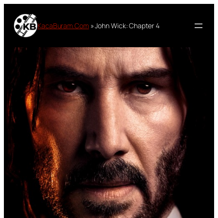
Lewati
ke
KacaBuram.Com
»
John Wick: Chapter 4
konten
Sinopsis Film John
Wick: Chapter 4
2023
Oleh
Masbo