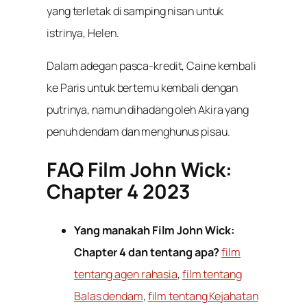
yang terletak di samping nisan untuk
istrinya, Helen.
Dalam adegan pasca-kredit, Caine kembali
ke Paris untuk bertemu kembali dengan
putrinya, namun dihadang oleh Akira yang
penuh dendam dan menghunus pisau.
FAQ Film John Wick:
Chapter 4 2023
Yang manakah Film John Wick:
Chapter 4 dan tentang apa?
film
tentang agen rahasia
,
film tentang
Balas dendam
,
film tentang Kejahatan