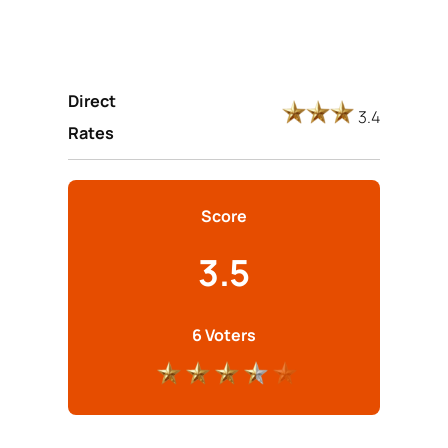
Direct
3.4
Rates
Score
3.5
6 Voters