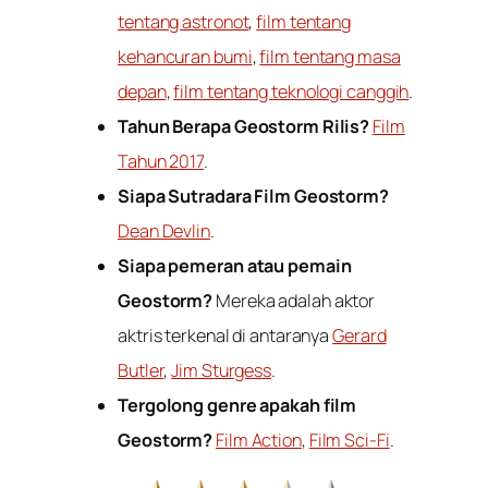
tentang astronot
,
film tentang
kehancuran bumi
,
film tentang masa
depan
,
film tentang teknologi canggih
.
Tahun Berapa Geostorm Rilis?
Film
Tahun 2017
.
Siapa Sutradara Film Geostorm?
Dean Devlin
.
Siapa pemeran atau pemain
Geostorm?
Mereka adalah aktor
aktris terkenal di antaranya
Gerard
Butler
,
Jim Sturgess
.
Tergolong genre apakah film
Geostorm?
Film Action
,
Film Sci-Fi
.