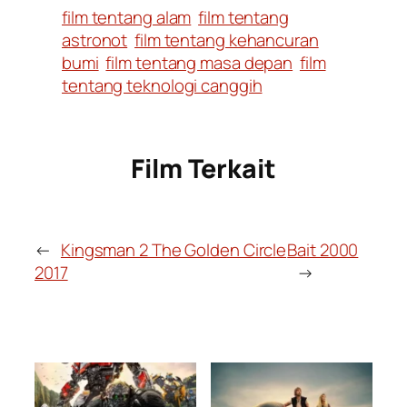
film tentang alam
film tentang
astronot
film tentang kehancuran
bumi
film tentang masa depan
film
tentang teknologi canggih
Film Terkait
←
Kingsman 2 The Golden Circle
Bait 2000
2017
→