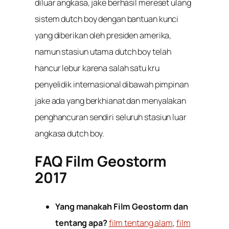
diluar angkasa, jake berhasil mereset ulang
sistem dutch boy dengan bantuan kunci
yang diberikan oleh presiden amerika,
namun stasiun utama dutch boy telah
hancur lebur karena salah satu kru
penyelidik internasional dibawah pimpinan
jake ada yang berkhianat dan menyalakan
penghancuran sendiri seluruh stasiun luar
angkasa dutch boy.
FAQ Film Geostorm
2017
Yang manakah Film Geostorm dan
tentang apa?
film tentang alam
,
film