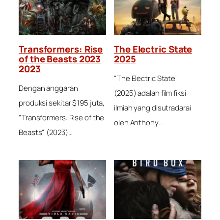
Transformers: Rise
The Electric State
of the Beasts 2023
2025
2023
"The Electric State"
Dengan anggaran
(2025) adalah film fiksi
produksi sekitar $195 juta,
ilmiah yang disutradarai
"Transformers: Rise of the
oleh Anthony…
Beasts" (2023)…