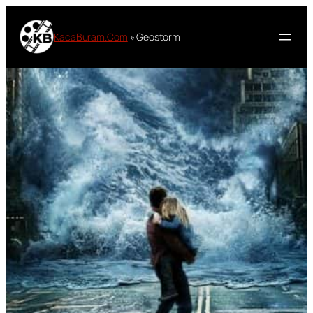
Lewati
ke
KacaBuram.Com
»
Geostorm
konten
Sinopsis Film
Geostorm 2017
Oleh
Masbo
23 Oktober 2017