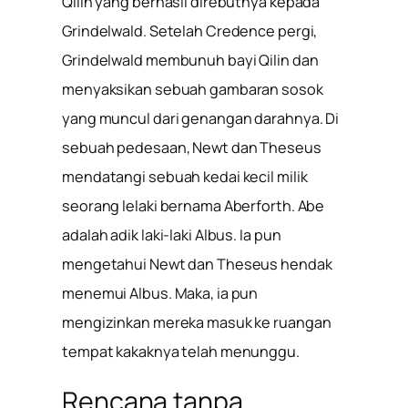
Qilin yang berhasil direbutnya kepada
Grindelwald. Setelah Credence pergi,
Grindelwald membunuh bayi Qilin dan
menyaksikan sebuah gambaran sosok
yang muncul dari genangan darahnya. Di
sebuah pedesaan, Newt dan Theseus
mendatangi sebuah kedai kecil milik
seorang lelaki bernama Aberforth. Abe
adalah adik laki-laki Albus. Ia pun
mengetahui Newt dan Theseus hendak
menemui Albus. Maka, ia pun
mengizinkan mereka masuk ke ruangan
tempat kakaknya telah menunggu.
Rencana tanpa