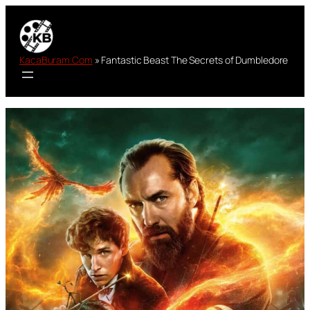
Lewati
ke
konten
KacaBuram.Com
»
Fantastic Beast The Secrets of Dumbledore
Sinopsis Film
Fantastic Beast The
Secrets of