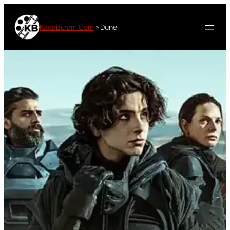
Lewati
ke
KacaBuram.Com
»
Dune
konten
Sinopsis Film Dune
2021
Oleh
Masbo
29 Desember 2022