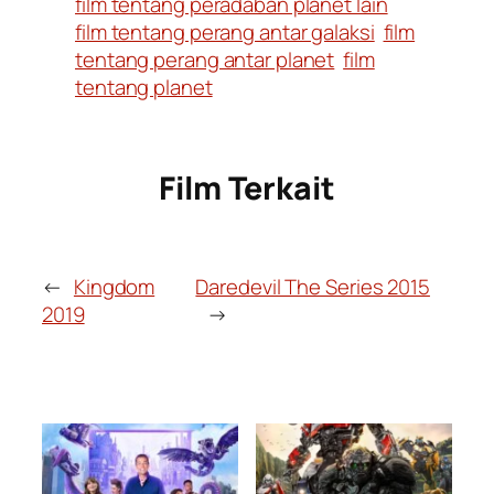
film tentang peradaban planet lain
film tentang perang antar galaksi
film
tentang perang antar planet
film
tentang planet
Film Terkait
←
Kingdom
Daredevil The Series 2015
2019
→