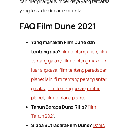
dan menghargai sumber daya yang terbatas
yang tersedia di alam semesta.
FAQ Film Dune 2021
Yang manakah Film Dune dan
tentang apa?
film tentang alien
,
film
tentang galaxy
,
film tentang makhluk
luar angkasa
,
film tentang peradaban
planet lain
,
film tentang perang antar
galaksi
,
film tentang perang antar
planet
,
film tentang planet
.
Tahun Berapa Dune Rilis?
Film
Tahun 2021
.
Siapa Sutradara Film Dune?
Denis