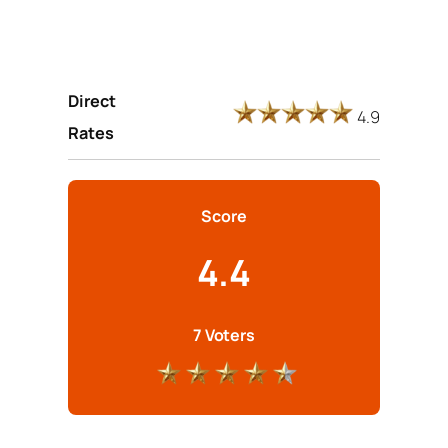
Direct
4.9
Rates
Score
4.4
7 Voters