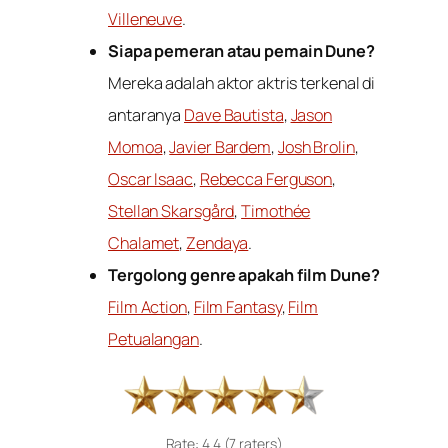
Villeneuve
.
Siapa pemeran atau pemain Dune?
Mereka adalah aktor aktris terkenal di
antaranya
Dave Bautista
,
Jason
Momoa
,
Javier Bardem
,
Josh Brolin
,
Oscar Isaac
,
Rebecca Ferguson
,
Stellan Skarsgård
,
Timothée
Chalamet
,
Zendaya
.
Tergolong genre apakah film Dune?
Film Action
,
Film Fantasy
,
Film
Petualangan
.
Rate: 4.4 (7 raters)