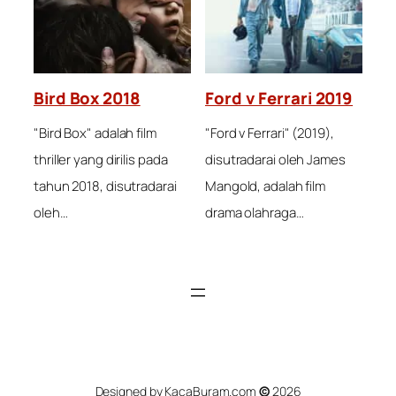
Bird Box 2018
Ford v Ferrari 2019
"Bird Box" adalah film
"Ford v Ferrari" (2019),
thriller yang dirilis pada
disutradarai oleh James
tahun 2018, disutradarai
Mangold, adalah film
oleh…
drama olahraga…
Designed by KacaBuram.com
©
2026