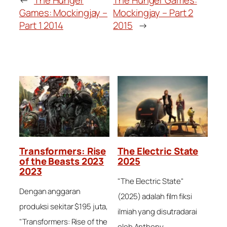
←
The Hunger
The Hunger Games:
Games: Mockingjay –
Mockingjay – Part 2
Part 1 2014
2015
→
Transformers: Rise
The Electric State
of the Beasts 2023
2025
2023
"The Electric State"
Dengan anggaran
(2025) adalah film fiksi
produksi sekitar $195 juta,
ilmiah yang disutradarai
"Transformers: Rise of the
oleh Anthony…