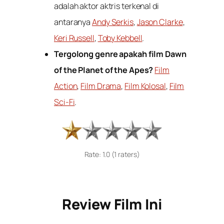
adalah aktor aktris terkenal di
antaranya
Andy Serkis
,
Jason Clarke
,
Keri Russell
,
Toby Kebbell
.
Tergolong genre apakah film Dawn
of the Planet of the Apes?
Film
Action
,
Film Drama
,
Film Kolosal
,
Film
Sci-Fi
.
Rate: 1.0 (1 raters)
Review Film Ini