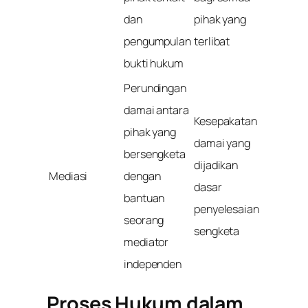
dan
pihak yang
pengumpulan
terlibat
bukti hukum
Perundingan
damai antara
Kesepakatan
pihak yang
damai yang
bersengketa
dijadikan
Mediasi
dengan
dasar
bantuan
penyelesaian
seorang
sengketa
mediator
independen
Proses Hukum dalam