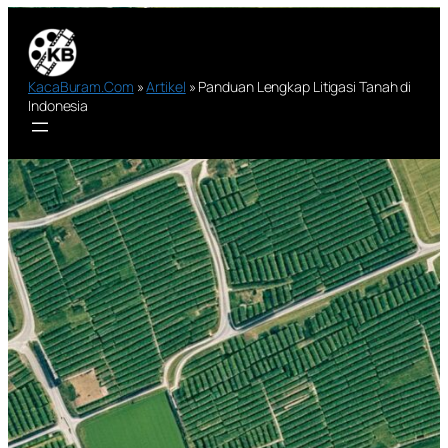
Lewati
ke
konten
KacaBuram.Com
»
Artikel
»
Panduan Lengkap Litigasi Tanah di
Indonesia
Panduan Lengkap
Litigasi Tanah di
Indonesia
Ditulis Oleh
Masbo
5 April 2024