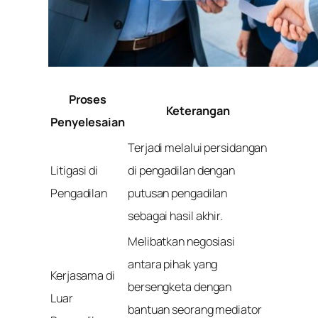
Proses
Keterangan
Penyelesaian
Terjadi melalui persidangan
Litigasi di
di pengadilan dengan
Pengadilan
putusan pengadilan
sebagai hasil akhir.
Melibatkan negosiasi
antara pihak yang
Kerjasama di
bersengketa dengan
Luar
bantuan seorang mediator