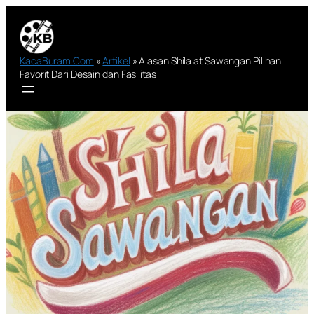
Lewati
ke
konten
KacaBuram.Com
»
Artikel
»
Alasan Shila at Sawangan Pilihan
Favorit Dari Desain dan Fasilitas
Alasan Shila at
Sawangan Pilihan
Favorit Dari Desain
dan Fasilitas
Ditulis Oleh