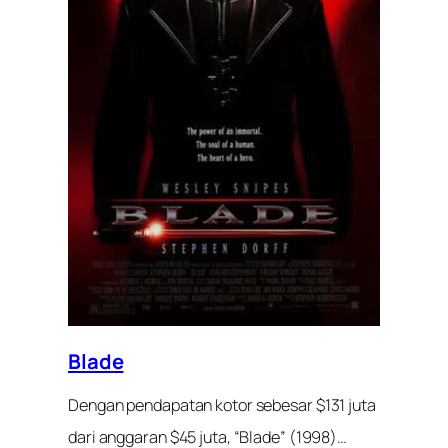
Blade
Dengan pendapatan kotor sebesar $131 juta
dari anggaran $45 juta, “Blade” (1998)…