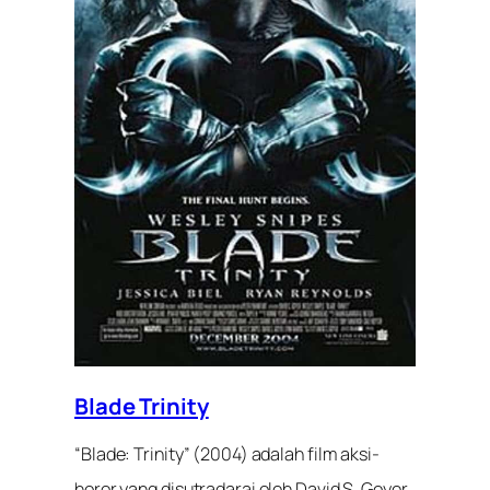
Blade Trinity
“Blade: Trinity” (2004) adalah film aksi-
horor yang disutradarai oleh David S. Goyer.