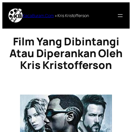
Lewati
ke
KacaBuram.Com
»
Kris Kristofferson
konten
Film Yang Dibintangi
Atau Diperankan Oleh
Kris Kristofferson