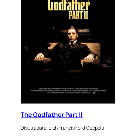
The Godfather Part II
Disutradarai oleh Francis Ford Coppola