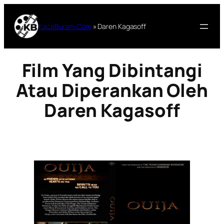
Lewati
ke
KacaBuram.Com
»
Daren Kagasoff
konten
Film Yang Dibintangi
Atau Diperankan Oleh
Daren Kagasoff