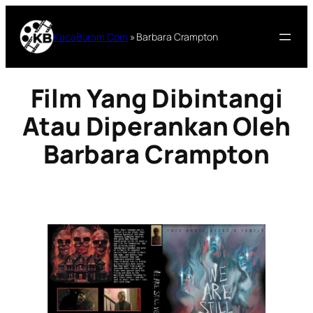
Lewati
ke
KacaBuram.Com
»
Barbara Crampton
konten
Film Yang Dibintangi
Atau Diperankan Oleh
Barbara Crampton