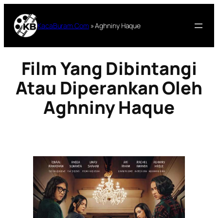
Lewati
ke
KacaBuram.Com
»
Aghniny Haque
konten
Film Yang Dibintangi
Atau Diperankan Oleh
Aghniny Haque