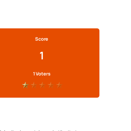
Score
1
1 Voters