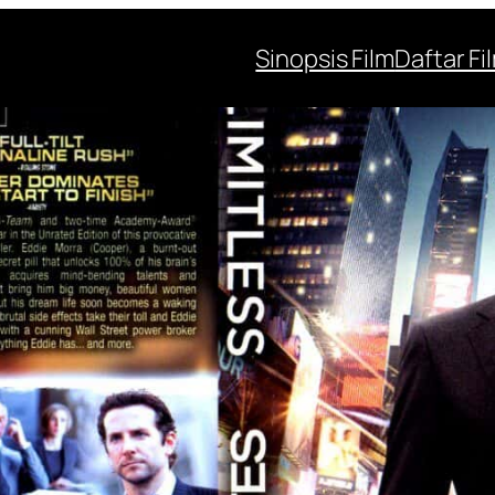
Sinopsis Film
Daftar Fi
psis Film Limitless
Oleh
Masbo
1 Juni 2015