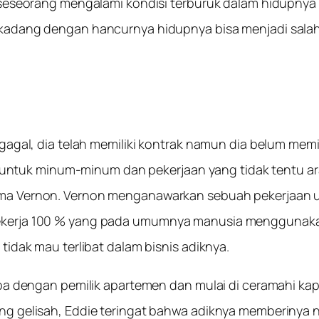
seseorang mengalami kondisi terburuk dalam hidupnya la
kadang dengan hancurnya hidupnya bisa menjadi salah
gagal, dia telah memiliki kontrak namun dia belum memi
is untuk minum-minum dan pekerjaan yang tidak tentu a
a Vernon. Vernon menganawarkan sebuah pekerjaan untu
ekerja 100 % yang pada umumnya manusia menggunaka
idak mau terlibat dalam bisnis adiknya.
mpa dengan pemilik apartemen dan mulai di ceramahi k
g gelisah, Eddie teringat bahwa adiknya memberinya na