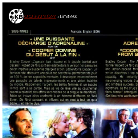
Lewati
ke
KacaBuram.Com
»
Limitless
konten
Sino