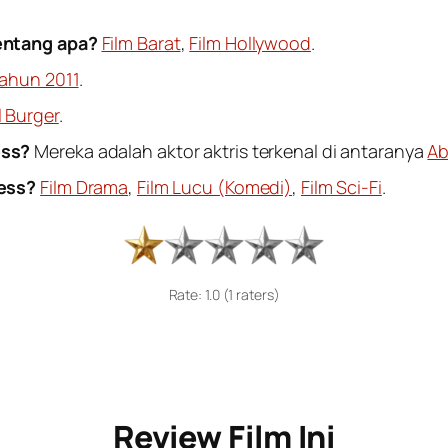
entang apa?
Film Barat
,
Film Hollywood
.
Tahun 2011
.
l Burger
.
ess?
Mereka adalah aktor aktris terkenal di antaranya
Ab
less?
Film Drama
,
Film Lucu (Komedi)
,
Film Sci-Fi
.
Rate: 1.0 (1 raters)
Review Film Ini