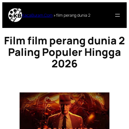
Lewati
ke
KacaBuram.Com
»
film perang dunia 2
konten
Film film perang dunia 2
Paling Populer Hingga
2026