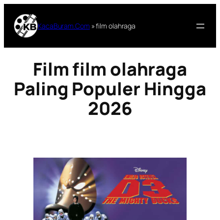
Lewati
ke
KacaBuram.Com
»
film olahraga
konten
Film film olahraga
Paling Populer Hingga
2026