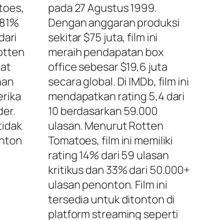
toes,
pada 27 Agustus 1999.
g 81%
Dengan anggaran produksi
dari
sekitar $75 juta, film ini
otten
meraih pendapatan box
pat
office sebesar $19,6 juta
nan
secara global. Di IMDb, film ini
erika
mendapatkan rating 5,4 dari
der.
10 berdasarkan 59.000
tidak
ulasan. Menurut Rotten
onton
Tomatoes, film ini memiliki
rating 14% dari 59 ulasan
kritikus dan 33% dari 50.000+
ulasan penonton. Film ini
tersedia untuk ditonton di
platform streaming seperti