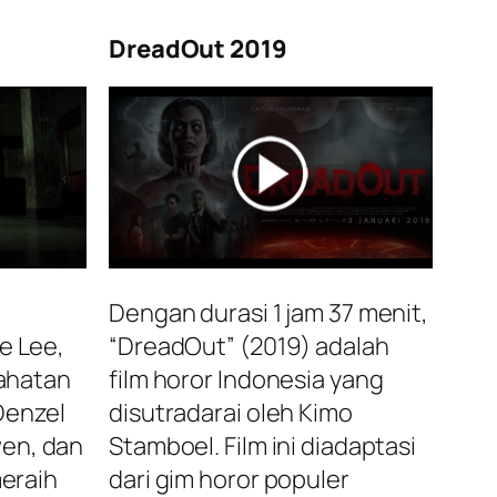
DreadOut 2019
Dengan durasi 1 jam 37 menit,
e Lee,
“DreadOut” (2019) adalah
jahatan
film horor Indonesia yang
Denzel
disutradarai oleh Kimo
wen, dan
Stamboel. Film ini diadaptasi
meraih
dari gim horor populer