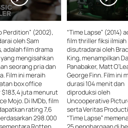
o Perdition” (2002),
“Time Lapse” (2014) a
darai oleh Sam
film thriller fiksi ilmia
 adalah film drama
disutradarai oleh Bra
l yang mengisahkan
King, menampilkan Da
nan seorang pria dan
Panabaker, Matt O’Lea
. Film ini meraih
George Finn. Film ini m
tan box office
durasi 104 menit dan
 $183,4 juta menurut
diproduksi oleh
ce Mojo. Di IMDb, film
Uncooperative Pictu
dapatkan rating 7,6
serta Veritas Product
 berdasarkan 298.000
“Time Lapse” memen
 sementara Rotten
25 penghargaan di be