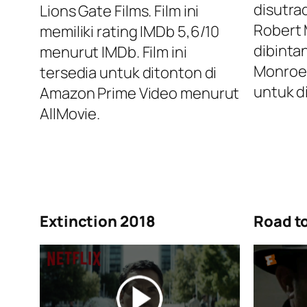
disutra
Lions Gate Films. Film ini
Robert 
memiliki rating IMDb 5,6/10
dibinta
menurut IMDb. Film ini
Monroe. 
tersedia untuk ditonton di
untuk di
Amazon Prime Video menurut
AllMovie.
Extinction 2018
Road t