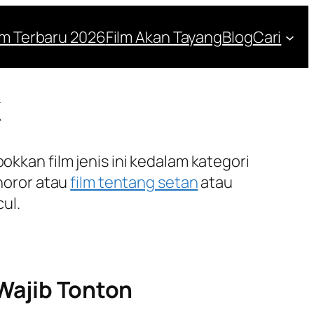
lm Terbaru 2026
Film Akan Tayang
Blog
Cari
k
okkan film jenis ini kedalam kategori
 horor atau
film tentang setan
atau
ul.
Wajib Tonton