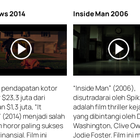
ows 2014
Inside Man 2006
 pendapatan kotor
“Inside Man” (2006),
$23,3 juta dari
disutradarai oleh Spik
 $1,3 juta, “It
adalah film thriller ke
” (2014) menjadi salah
yang dibintangi oleh 
m horor paling sukses
Washington, Clive O
inansial. Film ini
Jodie Foster. Film ini 