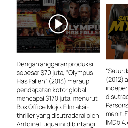
Dengan anggaran produksi
“Saturd
sebesar $70 juta, “Olympus
(2012) a
Has Fallen” (2013) meraup
indepe
pendapatan kotor global
disutra
mencapai $170 juta, menurut
Parsons
Box Office Mojo. Film aksi-
menit. F
thriller yang disutradarai oleh
IMDb 4,
Antoine Fuqua ini dibintangi