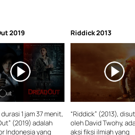
ut 2019
Riddick 2013
durasi 1 jam 37 menit,
“Riddick” (2013), disu
ut” (2019) adalah
oleh David Twohy, ada
ror Indonesia yang
aksi fiksi ilmiah yang