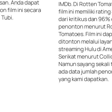
lasan. Anda dapat
IMDb. Di Rotten Toma
n film ini secara
film ini memiliki ratin
i Tubi.
dari kritikus dan 96% 
penonton menurut R
Tomatoes. Film ini da
ditonton melalui laya
streaming Hulu di Am
Serikat menurut Colli
Namun sayang sekali 
ada data jumlah pen
yang kami dapatkan.