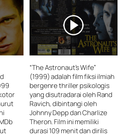
“The Astronaut’s Wife”
id
(1999) adalah film fiksi ilmiah
999
bergenre thriller psikologis
kotor
yang disutradarai oleh Rand
nurut
Ravich, dibintangi oleh
ni
Johnny Depp dan Charlize
IMDb
Theron. Film ini memiliki
ut
durasi 109 menit dan dirilis