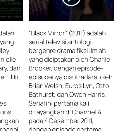
dalah
“Black Mirror” (2011) adalah
h yang
serial televisi antologi
dley
bergenre drama fiksi ilmiah
nielle
yang diciptakan oleh Charlie
ry, dan
Brooker, dengan episode-
emiliki
episodenya disutradarai oleh
Brian Welsh, Euros Lyn, Otto
Bathurst, dan Owen Harris.
res
Serial ini pertama kali
ions.
ditayangkan di Channel 4
angkan
pada 4 Desember 2011,
rbagai
dengan episode pertama