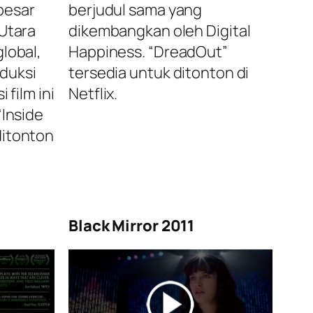
besar
berjudul sama yang
 Utara
dikembangkan oleh Digital
global,
Happiness. “DreadOut”
duksi
tersedia untuk ditonton di
 film ini
Netflix.
“Inside
ditonton
Black Mirror 2011