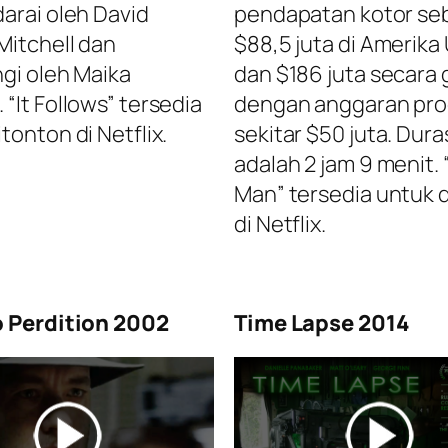
darai oleh David
pendapatan kotor se
Mitchell dan
$88,5 juta di Amerika
ngi oleh Maika
dan $186 juta secara 
“It Follows” tersedia
dengan anggaran pro
tonton di Netflix.
sekitar $50 juta. Durasi
adalah 2 jam 9 menit. 
Man” tersedia untuk 
di Netflix.
o Perdition 2002
Time Lapse 2014