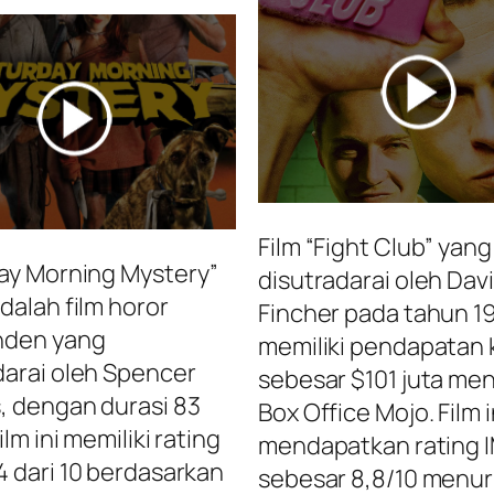
Film “Fight Club” yang
ay Morning Mystery”
disutradarai oleh Dav
dalah film horor
Fincher pada tahun 1
nden yang
memiliki pendapatan 
darai oleh Spencer
sebesar $101 juta me
, dengan durasi 83
Box Office Mojo. Film i
ilm ini memiliki rating
mendapatkan rating 
4 dari 10 berdasarkan
sebesar 8,8/10 menur