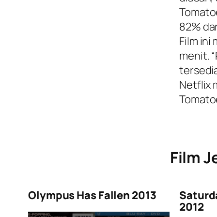
Tomato
82% dari
Film ini
menit. 
tersedi
Netflix
Tomato
Film J
Olympus Has Fallen 2013
Saturd
2012