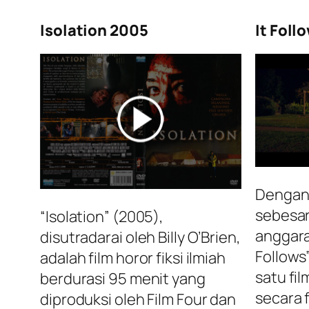
Isolation 2005
It Foll
Dengan
sebesar 
“Isolation” (2005),
anggaran
disutradarai oleh Billy O’Brien,
Follows
adalah film horor fiksi ilmiah
satu fil
berdurasi 95 menit yang
secara f
diproduksi oleh Film Four dan