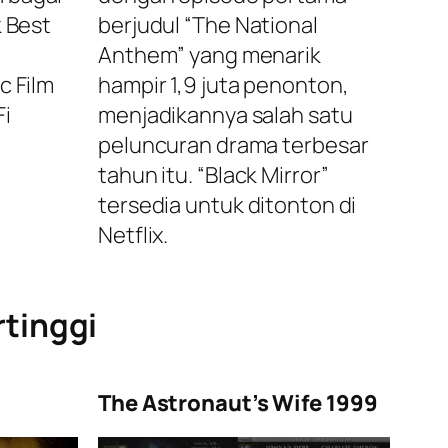
k Best
berjudul “The National
Anthem” yang menarik
c Film
hampir 1,9 juta penonton,
Fi
menjadikannya salah satu
peluncuran drama terbesar
tahun itu. “Black Mirror”
tersedia untuk ditonton di
Netflix.
rtinggi
The Astronaut’s Wife 1999