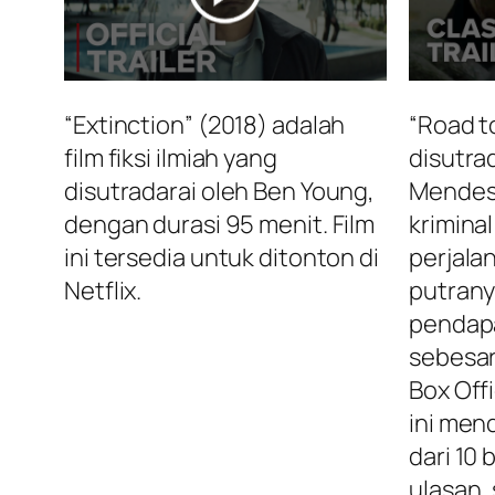
“Extinction” (2018) adalah
“Road t
film fiksi ilmiah yang
disutra
disutradarai oleh Ben Young,
Mendes,
dengan durasi 95 menit. Film
krimina
ini tersedia untuk ditonton di
perjala
Netflix.
putranya
pendapa
sebesar
Box Offi
ini men
dari 10
ulasan,