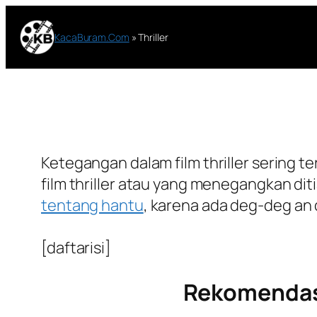
Lewati
ke
KacaBuram.Com
»
Thriller
konten
Ketegangan dalam film thriller sering te
film thriller atau yang menegangkan diti
tentang hantu
, karena ada deg-deg an
[daftarisi]
Rekomendasi