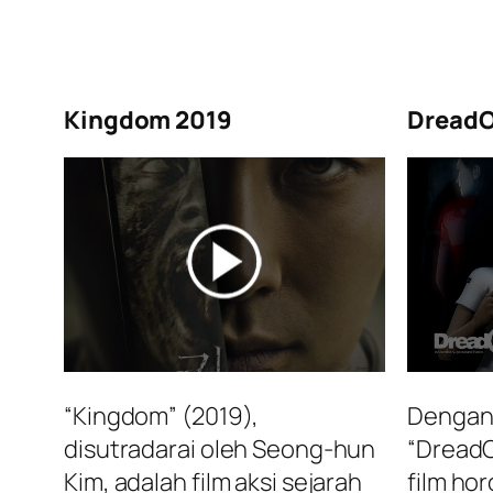
Kingdom 2019
DreadO
“Kingdom” (2019),
Dengan 
disutradarai oleh Seong-hun
“DreadO
Kim, adalah film aksi sejarah
film ho