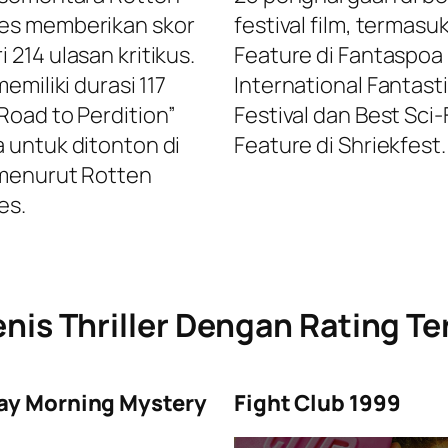
es memberikan skor
festival film, termasu
 214 ulasan kritikus.
Feature di Fantaspoa
 memiliki durasi 117
International Fantasti
“Road to Perdition”
Festival dan Best Sci-
a untuk ditonton di
Feature di Shriekfest.
 menurut Rotten
es.
enis Thriller Dengan Rating Te
ay Morning Mystery
Fight Club 1999