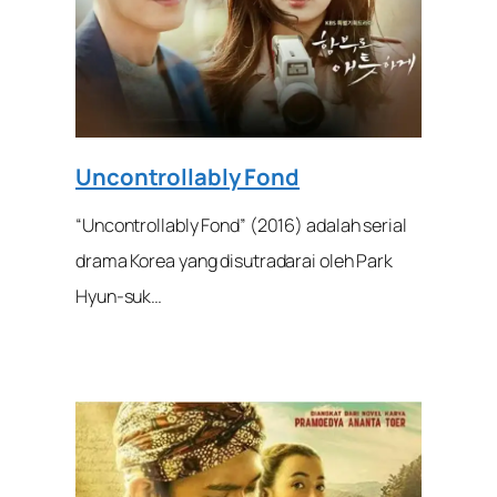
Uncontrollably Fond
“Uncontrollably Fond” (2016) adalah serial
drama Korea yang disutradarai oleh Park
Hyun-suk…