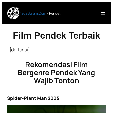
Lewati
ke
KacaBuram.Com
»
Pendek
konten
Film Pendek Terbaik
[daftarisi]
Rekomendasi Film
Bergenre Pendek Yang
Wajib Tonton
Spider-Plant Man 2005