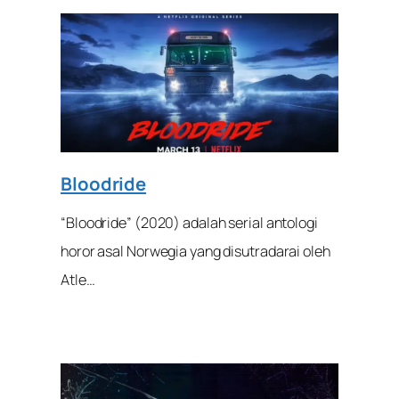
Bloodride
“Bloodride” (2020) adalah serial antologi
horor asal Norwegia yang disutradarai oleh
Atle…