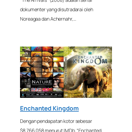
dokumenter yang disutradarai oleh
Noreagaa dan Achernahr,…
Enchanted Kingdom
Dengan pendapatan kotor sebesar
$8.766.058 menurut IMDb, “Enchanted